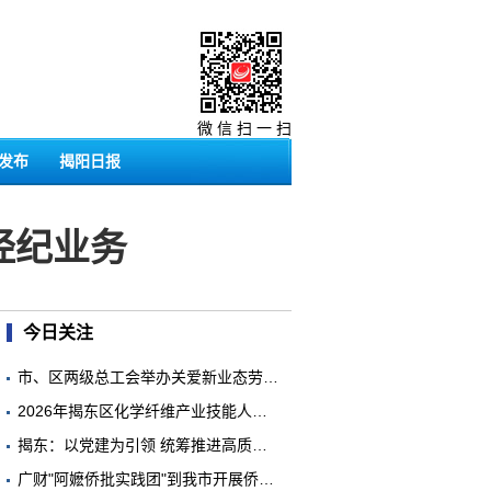
微 信 扫 一 扫
发布
揭阳日报
经纪业务