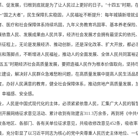
促发展，归根到底就是为了让人民过上更好的日子。“十四五”时期，
“国之大者”，民生保障扎实稳固，人民福祉不断提升：每年城镇新增就业
育、医疗和社会保障体系持续巩固，九年义务教育巩固率、基本养老保险、
展依靠人民、发展成果由人民共享，经济社会发展才会拥有最坚实的依托
程上，无论是发展经济、推动创新，还是深化改革、扩大开放，都必须
点和落脚点，不断增进人民福祉，推动人的全面发展、全体人民共同富裕
五”时期经济社会高质量发展，要把造福人民作为根本价值取向，坚持
生建设，解决好人民群众急难愁盼问题，在高质量发展中提高人民生活品
度，办好人民满意的教育，健全社会保障体系，推动房地产高质量发展，
、幸福感、安全感。
人民是中国式现代化的主体，必须紧紧依靠人民，汇集广大人民的智慧
开展网络征求意见活动、累计收到有效建言311.3万余条，再到将《中
各地区、各部门、各有关单位征求意见，共吸收修改意见452条，吸收率达
践，充分彰显了以习近平同志为核心的党中央尊重人民历史主体地位、一