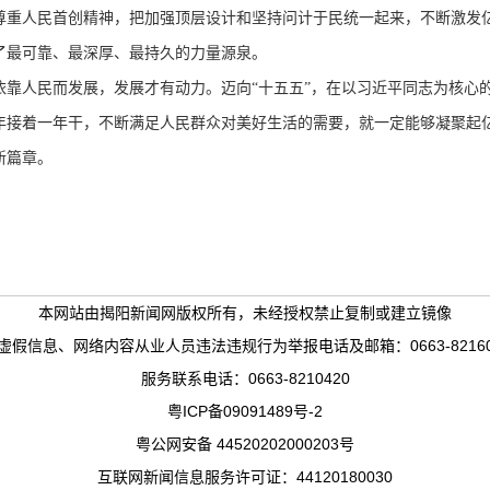
尊重人民首创精神，把加强顶层设计和坚持问计于民统一起来，不断激发
了最可靠、最深厚、最持久的力量源泉。
人民而发展，发展才有动力。迈向“十五五”，在以习近平同志为核心的
年接着一年干，不断满足人民群众对美好生活的需要，就一定能够凝聚起
新篇章。
本网站由揭阳新闻网版权所有，未经授权禁止复制或建立镜像
、网络内容从业人员违法违规行为举报电话及邮箱：0663-8216036、1382
服务联系电话：0663-8210420
粤ICP备09091489号-2
粤公网安备 44520202000203号
互联网新闻信息服务许可证：44120180030