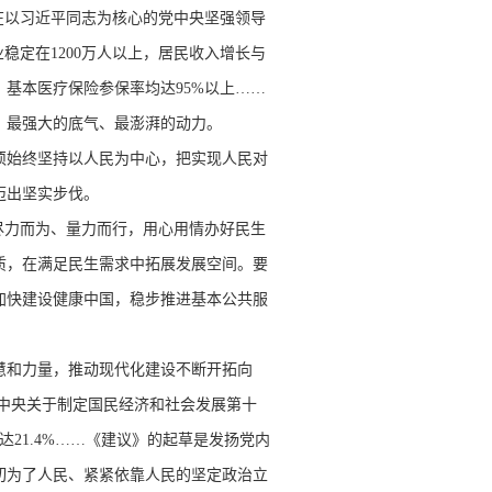
在以习近平同志为核心的党中央坚强领导
稳定在1200万人以上，居民收入增长与
基本医疗保险参保率均达95%以上……
、最强大的底气、最澎湃的动力。
始终坚持以人民为中心，把实现人民对
迈出坚实步伐。
尽力而为、量力而行，用心用情办好民生
质，在满足民生需求中拓展发展空间。要
加快建设健康中国，稳步推进基本公共服
和力量，推动现代化建设不断开拓向
共中央关于制定国民经济和社会发展第十
21.4%……《建议》的起草是发扬党内
切为了人民、紧紧依靠人民的坚定政治立