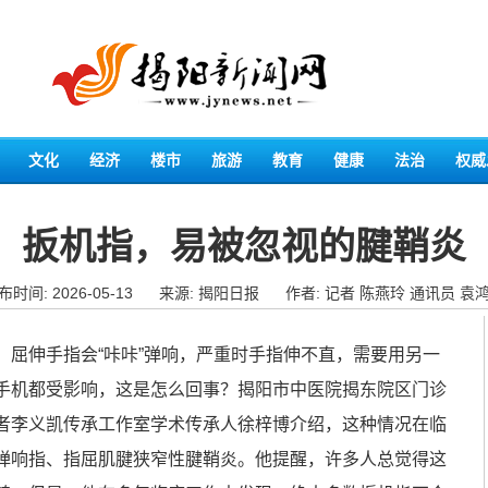
文化
经济
楼市
旅游
教育
健康
法治
权威
扳机指，易被忽视的腱鞘炎
布时间: 2026-05-13
来源: 揭阳日报
作者: 记者 陈燕玲 通讯员 袁
，屈伸手指会“咔咔”弹响，严重时手指伸不直，需要用另一
手机都受影响，这是怎么回事？揭阳市中医院揭东院区门诊
者李义凯传承工作室学术传承人徐梓博介绍，这种情况在临
弹响指、指屈肌腱狭窄性腱鞘炎。他提醒，许多人总觉得这