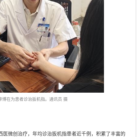
梓博在为患者诊治扳机指。通讯员 摄
西医微创治疗，年均诊治扳机指患者近千例，积累了丰富的