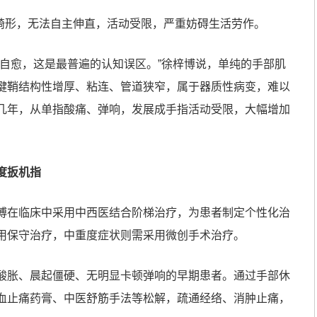
状畸形，无法自主伸直，活动受限，严重妨碍生活劳作。
能自愈，这是最普遍的认知误区。”徐梓博说，单纯的手部肌
腱鞘结构性增厚、粘连、管道狭窄，属于器质性病变，难以
几年，从单指酸痛、弹响，发展成手指活动受限，大幅增加
度扳机指
博在临床中采用中西医结合阶梯治疗，为患者制定个性化治
用保守治疗，中重度症状则需采用微创手术治疗。
酸胀、晨起僵硬、无明显卡顿弹响的早期患者。通过手部休
血止痛药膏、中医舒筋手法等松解，疏通经络、消肿止痛，