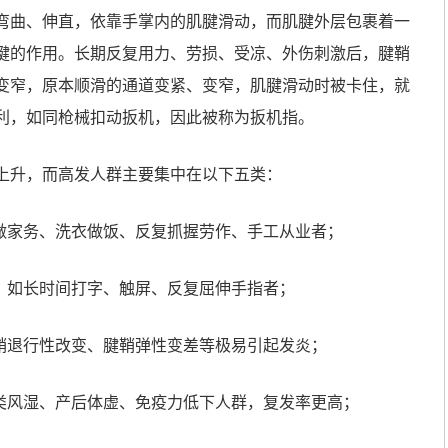
弯曲、伸直，依靠手掌内的肌腱滑动，而肌腱外层包裹着一
腱的作用。长期反复用力、劳损、受凉、外伤刺激后，腱鞘
变窄，原本顺滑的通道变紧、变窄，肌腱滑动时被卡住，就
利，如同枪械扣动扳机，因此被称为扳机指。
上升，而高发人群主要集中在以下五类：
期做家务、洗衣做饭、反复抓握劳作、手工从业者；
群。如长时间打字、触屏、反复屈伸手指者；
腱鞘退行性改变、腱鞘弹性变差等极易引起发炎；
、类风湿、产后体虚、免疫力低下人群，复发率更高；