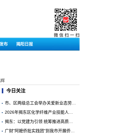
微 信 扫 一 扫
发布
揭阳日报
鸿辉