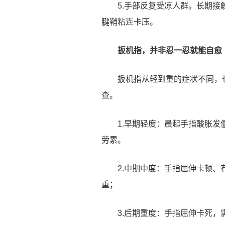
5.手部反复受凉人群。长期
腱鞘粘连卡压。
扳机指，并非忍一忍就能自愈
扳机指从轻到重的症状不同，
查。
1.早期轻度：晨起手指酸胀
劳累。
2.中期中度：手指屈伸卡顿
重；
3.后期重度：手指屈伸卡死