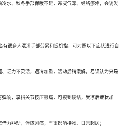
接触冷水、秋冬手部保暖不足，寒凝气滞、经络瘀堵，会诱发
也有很多人混淆手部劳累和扳机指，可对照以下症状进行自
发僵、乏力不灵活，遇冷加重，活动后稍缓解，易误认为只是
、有弹响，掌指关节按压酸痛，可摸到硬结，受凉后症状加
，需借力掰动，伴随剧痛，严重影响持物、日常起居；