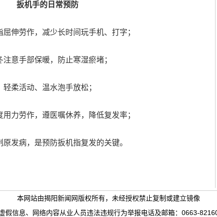
扳机手的日常预防
手指屈伸劳作，减少长时间玩手机、打字；
秋冬注意手部保暖，防止寒湿瘀堵；
扯，轻柔活动、温水泡手放松；
过度用力劳作，遵医嘱休养，降低复发率；
控制原发病，是预防扳机指复发的关键。
本网站由揭阳新闻网版权所有，未经授权禁止复制或建立镜像
、网络内容从业人员违法违规行为举报电话及邮箱：0663-8216036、1382