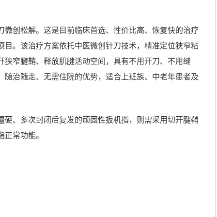
刀微创松解。这是目前临床首选、性价比高、恢复快的治疗
项目。该治疗方案依托中医微创针刀技术，精准定位狭窄粘
开狭窄腱鞘、释放肌腱活动空间，具有不用开刀、不用缝
、随治随走、无需住院的优势，适合上班族、中老年患者及
僵硬、多次封闭后复发的顽固性扳机指，则需采用切开腱鞘
指正常功能。