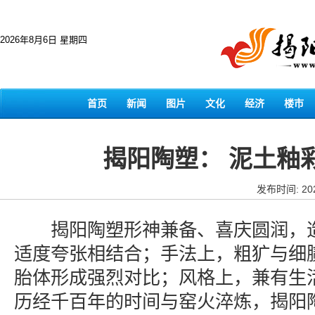
2026年8月6日 星期四
首页
新闻
图片
文化
经济
楼市
揭阳陶塑： 泥土釉
发布时间: 202
揭阳陶塑形神兼备、喜庆圆润，造
适度夸张相结合；手法上，粗犷与细
胎体形成强烈对比；风格上，兼有生
历经千百年的时间与窑火淬炼，揭阳陶