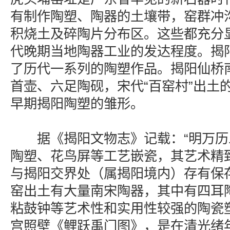
有制作陶塑、陶器的土壤带，窑群冲
积烧土及碎陶片分布区。这些都充分
代晚期当地陶器工业的发达程度。揭
了历代一系列的陶塑作品。揭阳仙桥
首壶、六足陶砚，宋代“百窑村”出土
早期揭阳陶塑的雏形。
据《揭阳文物志》记载：“明万历
陶塑、花鸟屏等工艺嵌瓷，其艺术精
与揭阳交界处（属揭阳境内）存有保
窑出土有大量南宋陶器，其中有四耳
粘鼓钟等艺术性和实用性较强的陶瓷
宫照壁《鲤跃禹门图》，是在清光绪