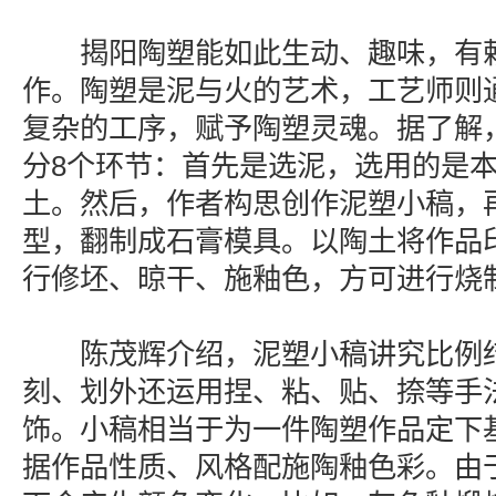
揭阳陶塑能如此生动、趣味，有赖
作。陶塑是泥与火的艺术，工艺师则
复杂的工序，赋予陶塑灵魂。据了解
分8个环节：首先是选泥，选用的是
土。然后，作者构思创作泥塑小稿，
型，翻制成石膏模具。以陶土将作品
行修坯、晾干、施釉色，方可进行烧
陈茂辉介绍，泥塑小稿讲究比例结
刻、划外还运用捏、粘、贴、捺等手
饰。小稿相当于为一件陶塑作品定下
据作品性质、风格配施陶釉色彩。由