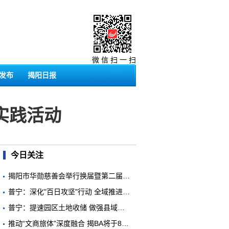
微 信 扫 一 扫
发布
揭阳日报
实践活动