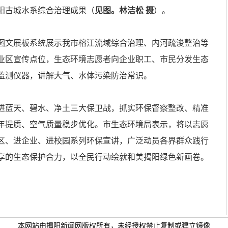
阳古城水系综合治理成果（
见图。林洁松 摄
）。
文展板系统展示我市榕江流域综合治理、内河疏浚整治等
业区宣传点位，生态环境志愿者向企业职工、市民分发生态
监测仪器，讲解大气、水体污染防治常识。
蓝天、碧水、净土三大保卫战，抓实环保督察整改、精准
年提质、空气质量稳步优化。市生态环境局表示，将以志愿
区、进企业、进校园系列环保宣讲，广泛动员各界群众践行
享的生态保护合力，以全民行动绘就和美揭阳绿色新画卷。
本网站由揭阳新闻网版权所有，未经授权禁止复制或建立镜像