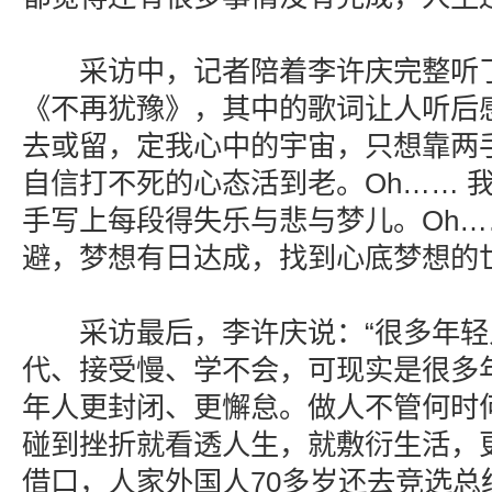
采访中，记者陪着李许庆完整听了一
《不再犹豫》，其中的歌词让人听后
去或留，定我心中的宇宙，只想靠两
自信打不死的心态活到老。Oh…… 
手写上每段得失乐与悲与梦儿。Oh…
避，梦想有日达成，找到心底梦想的
采访最后，李许庆说：“很多年轻
代、接受慢、学不会，可现实是很多
年人更封闭、更懈怠。做人不管何时
碰到挫折就看透人生，就敷衍生活，
借口，人家外国人70多岁还去竞选总