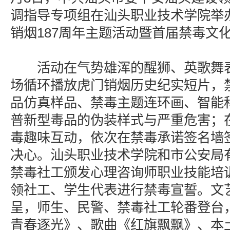
调指导专项组在汕头职业技术学院举
销烟187周年主题活动暨首届禁毒文
活动在气势雄浑的醒狮、英歌舞表
场循环播放虎门销烟历史纪实短片，
品仿真样品、禁毒主题连环画、智能
普新型毒品的伪装样式与严重危害；
毒趣味互动，依次在禁毒承诺签名墙
决心。汕头职业技术学院和市公安局
禁毒社工颁发心理咨询师职业技能培
领社工、学生代表进行禁毒宣誓。文
呈，师生、民警、禁毒社工轮番登台
青春逐光》、歌曲《红旗飘飘》、本