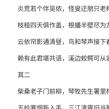
炎荒若个伴吴侬，怪叟迂朋只老
枝桠四天俱作盖，根蟠半壁尽为
云依帘影通清昼，鸟和琴声接下
赖有此君堪共语，溪边蛟鳄可从
其二
柴桑老子门前柳，琴牧先生署里
五岭寒烟新入手，三江清露旧当