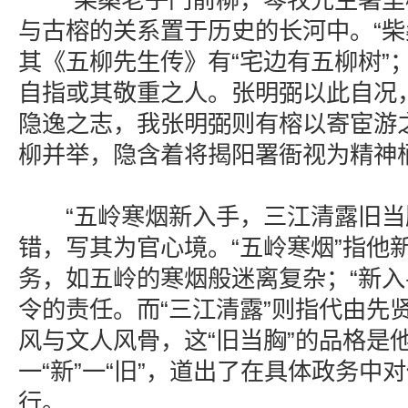
“柴桑老子门前柳，琴牧先生署里榕
与古榕的关系置于历史的长河中。“柴
其《五柳先生传》有“宅边有五柳树”；
自指或其敬重之人。张明弼以此自况
隐逸之志，我张明弼则有榕以寄宦游
柳并举，隐含着将揭阳署衙视为精神
“五岭寒烟新入手，三江清露旧当
错，写其为官心境。“五岭寒烟”指他
务，如五岭的寒烟般迷离复杂；“新入
令的责任。而“三江清露”则指代由先
风与文人风骨，这“旧当胸”的品格是
一“新”一“旧”，道出了在具体政务中
行。