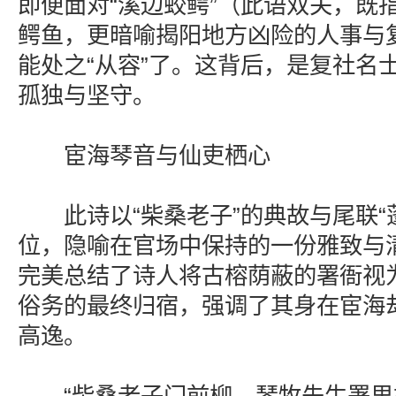
即便面对“溪边蛟鳄”（此语双关，既
鳄鱼，更暗喻揭阳地方凶险的人事与
能处之“从容”了。这背后，是复社名
孤独与坚守。
宦海琴音与仙吏栖心
此诗以“柴桑老子”的典故与尾联“
位，隐喻在官场中保持的一份雅致与清
完美总结了诗人将古榕荫蔽的署衙视
俗务的最终归宿，强调了其身在宦海
高逸。