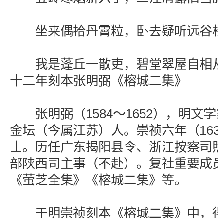
坐来偶拾丹霄粒，卧去疑听远谷
我是蓬丘一散吏，碧堂翠屋自相从
十二年刻本张明弼《榕城二集》
张明弼（1584～1652），明文
金坛（今属江苏）人。崇祯六年（16
士。历任广东揭阳县令、浙江按察司
部陕西司主事（不赴）。复社重要成
《萤芝全集》《榕城二集》等。
于明崇祯刻本《榕城二集》中，得