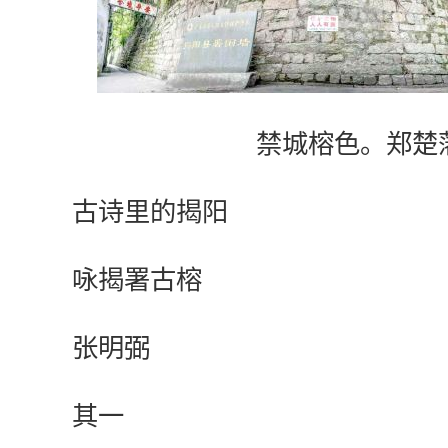
禁城榕色。郑楚藩
古诗里的揭阳
咏揭署古榕
张明弼
其一