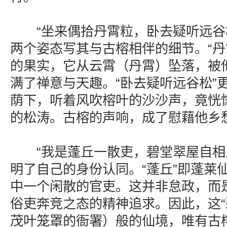
“坐来偶拾丹霄粒，卧去疑听远谷松。
两个姿态写其与古榕相伴的细节。“丹
的果实，它从云霄（丹霄）坠落，被
满了禅意与天趣。“卧去疑听远谷松”
荫下，听着风吹榕叶的沙沙声，竟恍
的松涛。古榕的声响，成了慰藉他乡
“我是蓬丘一散吏，碧堂翠屋自相从
明了自己的身份认同。“蓬丘”即蓬莱
中一个闲散的官吏。这并非怠政，而
俗吏奔竞之态的精神追求。因此，这“
茂叶笼罩的衙署）般的仙境，唯有古榕