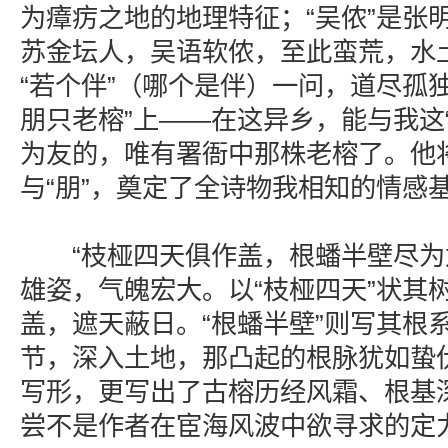
为瘴疠之地的地理特征；“吴侬”是张
苏金坛人，吴语软侬，至此蛮荒，水
“若个伴”（哪个是伴）一问，道尽孤
朋只老榕”上——在这异乡，能与我这
为友的，唯有署衙中那株老榕了。他将
与“朋”，奠定了全诗物我相知的情感
“枝桠四天俱作盖，根蟠半壁尽为龙
雄姿，气魄宏大。以“枝桠四天”状其
盖，遮天蔽日。“根蟠半壁”则写其根
节，深入土地，那凸起的根脉犹如蛰
写形，更写出了古榕历经风霜、根基
尝不是作者在宦海风波中欲寻求的定