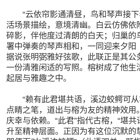
“云依帘影通清昼，鸟和琴声接下舂
活场景描绘，意境清幽。白云仿佛依
碎影，伴他度过清朗的白天；归巢的
署中弹奏的琴声相和，一同迎来夕阳（
据说张明弼雅好弦歌，此联正是其公
一份清雅闲适的写照。榕树成了他生
起居与雅趣之中。
“赖有此君堪共语，溪边蛟鳄可从容
点睛之笔，道出与榕为友的精神效用。
庆幸与依赖。“此君”指代古榕，“堪共
升至精神层面。正因为有这位沉默的