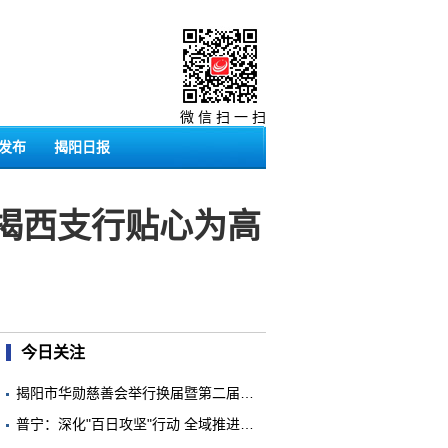
微 信 扫 一 扫
发布
揭阳日报
阳揭西支行贴心为高