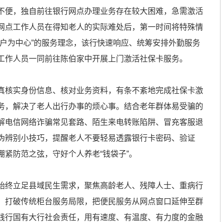
不便，独自前往银行网点办理业务存在较大困难，急需激活
网点工作人员在得知老人的实际难处后，第一时间将特殊情
客户为中心”的服务理念，该行快速响应、统筹安排外勤服务
工作人员一同前往陈伯家中开展上门激活社保卡服务。
真核实身份信息、核对业务资料，有条不紊地完成社保卡激
务，解决了老人出行办事的烦心事。结合老年群体易受骗的
解电信网络诈骗常见套路、陌生来电转账陷阱、冒充客服退
伪辨别小技巧，提醒老人不要轻易透露银行卡密码、验证
紧防范之弦，守好个人养老“钱袋子”。
始终立足县域民生需求，聚焦高龄老人、残障人士、重病行
，打破传统柜台服务局限，把便民服务从网点窗口延伸至群
践行国有大行社会责任，用有速度、有温度、有力度的金融