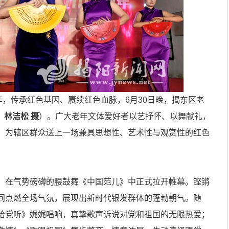
，传承红色基因、赓续红色血脉，6月30日晚，揭东区老
。林洁松 摄
）。广大老年文体爱好者以艺抒怀、以舞献礼，
，为辖区群众送上一场兼具思想性、艺术性与观赏性的红色
在气势磅礴的腰鼓舞《中国范儿》中正式拉开帷幕。铿锵
间点燃全场气氛，展现出新时代银发群体的蓬勃朝气。随
给党听》娓娓唱响，真挚歌声诉说对党和祖国的无限热爱；