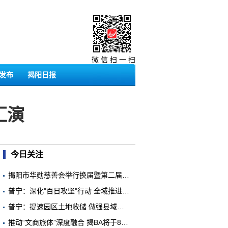
微 信 扫 一 扫
发布
揭阳日报
汇演