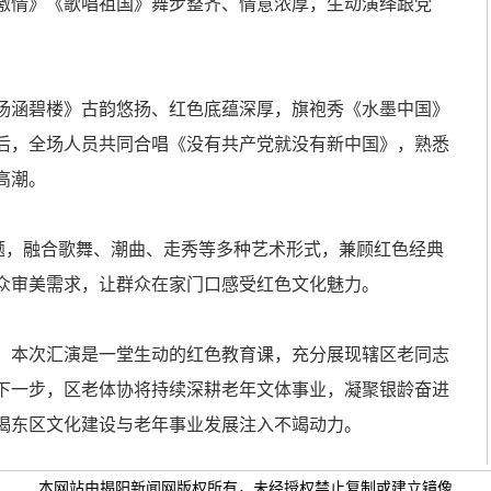
激情》《歌唱祖国》舞步整齐、情意浓厚，生动演绎跟党
涵碧楼》古韵悠扬、红色底蕴深厚，旗袍秀《水墨中国》
后，全场人员共同合唱《没有共产党就没有新中国》，熟悉
高潮。
，融合歌舞、潮曲、走秀等多种艺术形式，兼顾红色经典
众审美需求，让群众在家门口感受红色文化魅力。
本次汇演是一堂生动的红色教育课，充分展现辖区老同志
下一步，区老体协将持续深耕老年文体事业，凝聚银龄奋进
揭东区文化建设与老年事业发展注入不竭动力。
本网站由揭阳新闻网版权所有，未经授权禁止复制或建立镜像