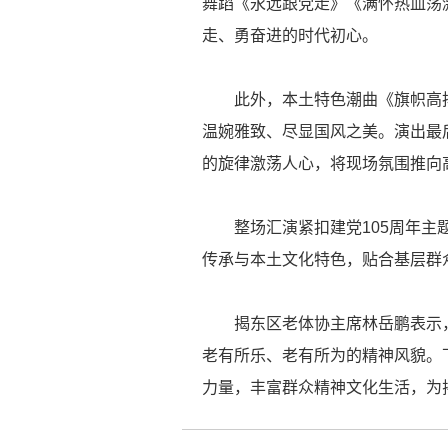
舞蹈《永远跟党走》《满怀热血荡
走、勇奋进的时代初心。
此外，本土特色潮曲《旗帜高扬
温婉雅致、尽显国风之美。演出最
的旋律激荡人心，将现场氛围推向
整场汇演紧扣建党105周年主题
传承与本土文化特色，贴合基层群
揭东区老体协主席林岳鹏表示，
老有所乐、老有所为的精神风貌。
力量，丰富群众精神文化生活，为