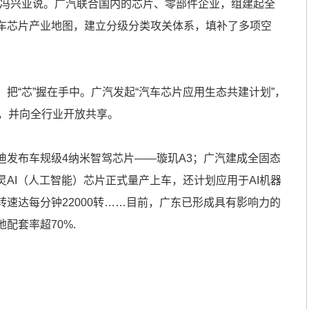
长冯兴亚说。广汽联合国内的芯片、零部件企业，组建起全
车芯片产业地图，建立分级分类攻关体系，填补了多项空
“芯”握在手中。广汽发起“汽车芯片应用生态共建计划”，
品，并向全行业开放共享。
布车规级4纳米智驾芯片——璇玑A3；广汽建成全固态
AI（人工智能）芯片正式量产上车，还计划应用于AI机器
速达每分钟22000转……目前，广东已形成具有影响力的
配套率超70%.