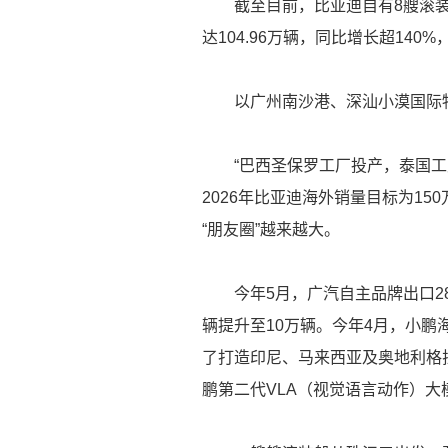
截至目前，比亚迪自有8艘滚装船
达104.96万辆，同比增长超140
以广州南沙港、深汕小漠国际物
“巴西圣保罗工厂投产，泰国工厂
2026年比亚迪海外销量目标为1
“朋友圈”越来越大。
今年5月，广汽自主品牌出口283
辆提升至10万辆。今年4月，小鹏
了打造印尼、马来西亚及奥地利格拉
鹏第二代VLA（视觉语言动作）大