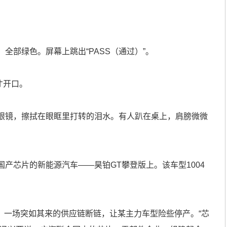
部绿色。屏幕上跳出“PASS（通过）”。
才开口。
镜，擦拭在眼眶里打转的泪水。有人趴在桌上，肩膀微微
芯片的新能源汽车——昊铂GT攀登版上。该车型1004
。一场突如其来的供应链断链，让某主力车型险些停产。“芯