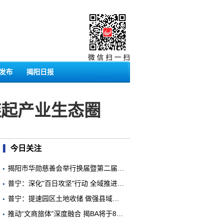
微 信 扫 一 扫
发布
揭阳日报
链起产业生态圈