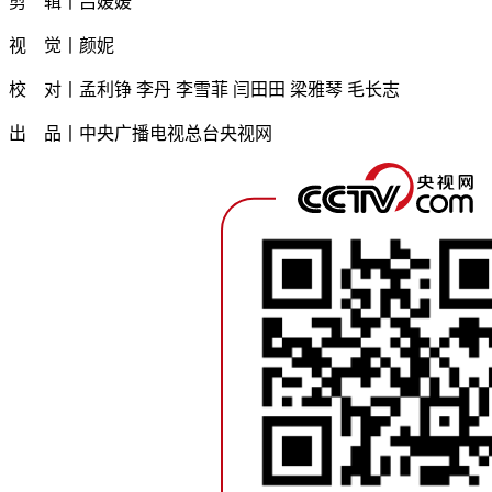
剪 辑丨吕媛媛
视 觉丨颜妮
校 对丨孟利铮 李丹 李雪菲 闫田田 梁雅琴 毛长志
出 品丨中央广播电视总台央视网