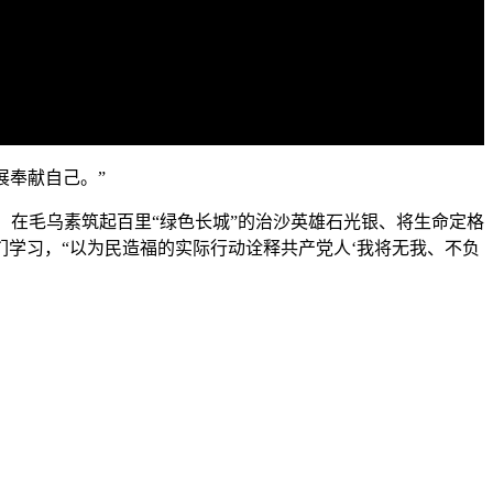
画
静
质
音
(m)
展奉献自己。”
清、在毛乌素筑起百里“绿色长城”的治沙英雄石光银、将生命定格
学习，“以为民造福的实际行动诠释共产党人‘我将无我、不负