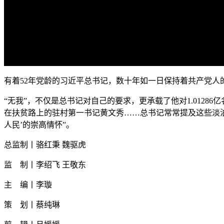
加
载
/
完
成
:
0%
有着52年党龄的习近平总书记，数十年如一日保持着共产党人的
“无我”，不仅是总书记对自己的要求，更承载了他对1.012
在扶贫路上的驻村第一书记黄文秀……总书记常常提及这些淡
人民’的崇高情怀”。
总监制丨骆红秉 魏驱虎
监 制丨李绍飞 王敬东
主 编丨李璇
策 划丨蔡纯琳