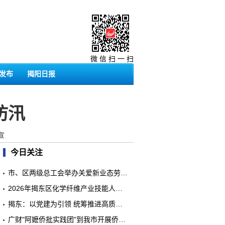
微 信 扫 一 扫
发布
揭阳日报
防汛
宣