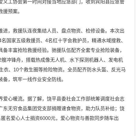
爱义工协会第一时间对接当地应急部门，收到宾阳县应急管
救援预案。
进，救援队连夜集结人员、盘点物资、检修设备。本次出
4名国家五级救援员、4名红十字会救护员，精通水域搜救、
具备丰富抢险救援经验。驰援队伍配齐全套专业抢险装备，
、2艘冲锋舟，搭载热成像无人机、水下探测机器人、发电机
生衣、10个救生圈等抢险物资。全员配齐防水头盔、反光马
装备，筑牢一线作业安全防线。
爱心暖流。据了解，饶平县委社会工作部统筹调度社会志
广东无穷食品集团党支部捐赠速食物资，助力队员补给；饶
匿名爱心人士捐资6000元，爱心物资与善款同步随车出
。